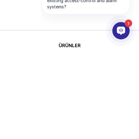
1
ÜRÜNLER
YAPAY ZEKA VE ANALİTİK
ENTEGRASYON
DESTEK
ABONELİKLERİMİZ
ŞİRKET
Telif
This site is protected by reCAPTCHA
Hakkı © 2026 AxxonSoft.
and the Google
Privacy Policy
and
Tüm hakları saklıdır.
Terms of Service
apply.
Gizlilik Politikası
Süre