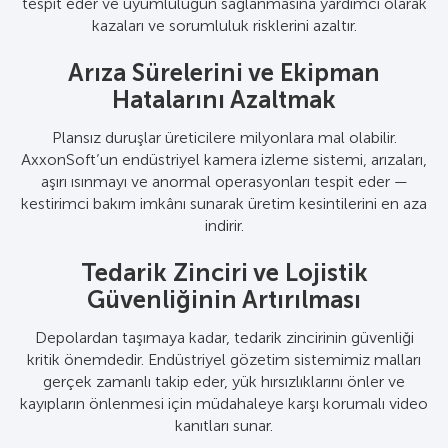
tespit eder ve uyumluluğun sağlanmasına yardımcı olarak
Operasyonlarını Güvence Altına
kazaları ve sorumluluk risklerini azaltır.
Alın
Arıza Sürelerini ve Ekipman
Otomatik plaka tanıma, konteyner kodu tanıma, QR/
Hatalarını Azaltmak
çubuk kod okuma ve depo gözetimi ile kargo, envanter
ve araç hareketlerini izleyin. Kayıpları, hırsızlıkları ve lojistik
Plansız duruşlar üreticilere milyonlara mal olabilir.
verimsizlikleri azaltın.
AxxonSoft’un endüstriyel kamera izleme sistemi, arızaları,
aşırı ısınmayı ve anormal operasyonları tespit eder —
Endüstriyel Kamera Sistemleriyle
kestirimci bakım imkânı sunarak üretim kesintilerini en aza
indirir.
Uzaktan Denetim
Tedarik Zinciri ve Lojistik
Bulut tabanlı gözetim ile birden fazla tesisi tek bir
platform üzerinden yönetin. AxxonSoft’un izleme sistemi
Güvenliğinin Artırılması
tüm tesislerde gerçek zamanlı görünürlük sağlar.
Depolardan taşımaya kadar, tedarik zincirinin güvenliği
kritik önemdedir. Endüstriyel gözetim sistemimiz malları
gerçek zamanlı takip eder, yük hırsızlıklarını önler ve
kayıpların önlenmesi için müdahaleye karşı korumalı video
kanıtları sunar.