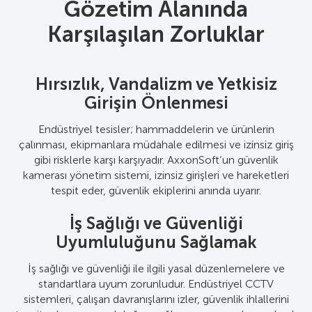
Güvenlik ve Operasyonları
Gözetim Alanında
Karşılaşılan Zorluklar
Nasıl Dönüştürüyor
Maksimum Koruma İçin Endüstriyel
Hırsızlık, Vandalizm ve Yetkisiz
Güvenlik Kamerası Sistemlerini
Girişin Önlenmesi
Geliştirin
Endüstriyel tesisler; hammaddelerin ve ürünlerin
çalınması, ekipmanlara müdahale edilmesi ve izinsiz giriş
AxxonSoft’un endüstriyel güvenlik kamerası çözümü,
gibi risklerle karşı karşıyadır. AxxonSoft’un güvenlik
izinsiz giriş, hırsızlık ve yetkisiz erişimi algılayarak tesisin
kamerası yönetim sistemi, izinsiz girişleri ve hareketleri
7/24 izlenmesini sağlar. Yapay zeka destekli hareket
tespit eder, güvenlik ekiplerini anında uyarır.
algılama ve plaka tanıma, durumsal farkındalığı en üst
düzeye çıkarır.
İş Sağlığı ve Güvenliği
Yangın riski, sızıntılar veya yetkisiz personel gibi tehdit ve
Uyumluluğunu Sağlamak
acil durumları belirlemek için yapay zeka destekli video
analizlerinden yararlanın. Otomatik uyarılar, hızlı güvenlik
İş sağlığı ve güvenliği ile ilgili yasal düzenlemelere ve
müdahalelerini tetikleyerek yanıt süresini iyileştirir.
standartlara uyum zorunludur. Endüstriyel CCTV
sistemleri, çalışan davranışlarını izler, güvenlik ihlallerini
Lojistik ve Tedarik Zinciri