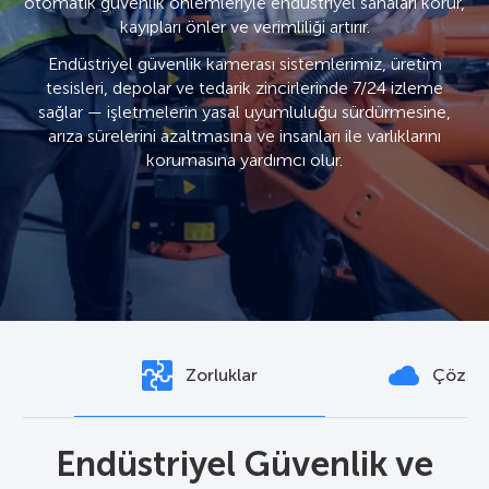
otomatik güvenlik önlemleriyle endüstriyel sahaları korur,
kayıpları önler ve verimliliği artırır.
Endüstriyel güvenlik kamerası sistemlerimiz, üretim
tesisleri, depolar ve tedarik zincirlerinde 7/24 izleme
sağlar — işletmelerin yasal uyumluluğu sürdürmesine,
arıza sürelerini azaltmasına ve insanları ile varlıklarını
korumasına yardımcı olur.
Zorluklar
Çözüm
Endüstriyel Güvenlik ve
AxxonSoft Endüstriyel