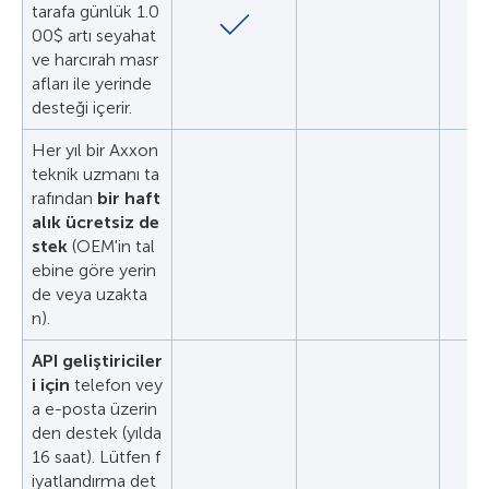
tarafa günlük 1.0
00$ artı seyahat
ve harcırah masr
afları ile yerinde
desteği içerir.
Her yıl bir Axxon
teknik uzmanı ta
rafından
bir haft
alık ücretsiz de
stek
(OEM'in tal
ebine göre yerin
de veya uzakta
n).
API geliştiriciler
i için
telefon vey
a e-posta üzerin
den destek (yılda
16 saat). Lütfen f
iyatlandırma det