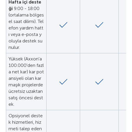
Hafta içi deste
ği
9:00 - 18:00
(ortalama bölges
el saat dilimi). Tel
efon yardım hatt
ı veya e-posta y
oluyla destek su
nulur.
Yüksek (Axxon'a
100.000'den fazl
a net kar) kar pot
ansiyeli olan kar
maşık projelerde
ücretsiz uzaktan
satış öncesi dest
ek.
Opsiyonel deste
k hizmetleri, hiz
meti talep eden