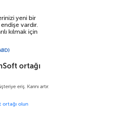
inizi yeni bir
endişe vardır.
ı kılmak için
ABD)
nSoft ortağı
eriye eriş. Karını artır.
t ortağı olun