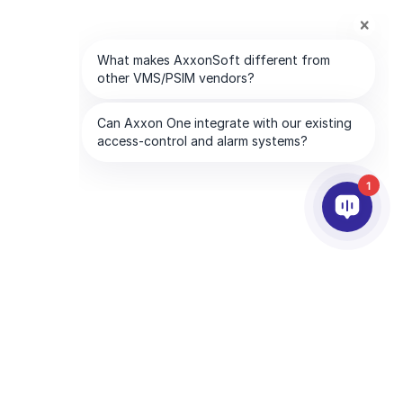
1
ABONELİKLERİMİZ
ŞİRKET
Abonelere Özel Hizmetler
AxxonSoft Hakkında
Abone Bulun
Bize Ulaşın
Abone Ol
Uluslararası Ofisler