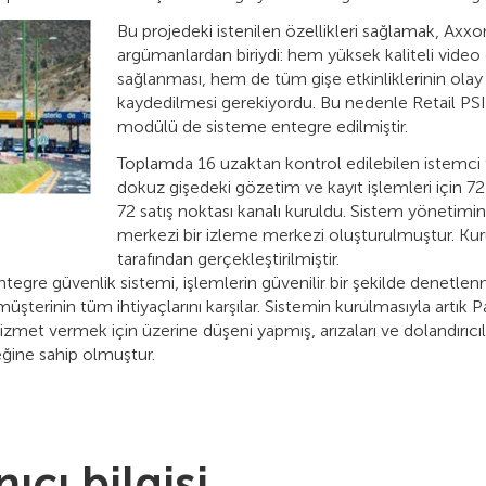
Bu projedeki istenilen özellikleri sağlamak, Axxo
argümanlardan biriydi: hem yüksek kaliteli video
sağlanması, hem de tüm gişe etkinliklerinin ola
kaydedilmesi gerekiyordu. Bu nedenle Retail P
modülü de sisteme entegre edilmiştir.
Toplamda 16 uzaktan kontrol edilebilen istemci
dokuz gişedeki gözetim ve kayıt işlemleri için 
72 satış noktası kanalı kuruldu. Sistem yönetimin
merkezi bir izleme merkezi oluşturulmuştur. Kur
tarafından gerçekleştirilmiştir.
egre güvenlik sistemi, işlemlerin güvenilir bir şekilde denetlen
üşterinin tüm ihtiyaçlarını karşılar. Sistemin kurulmasıyla artık P
et vermek için üzerine düşeni yapmış, arızaları ve dolandırıcılı
ğine sahip olmuştur.
ıcı bilgisi