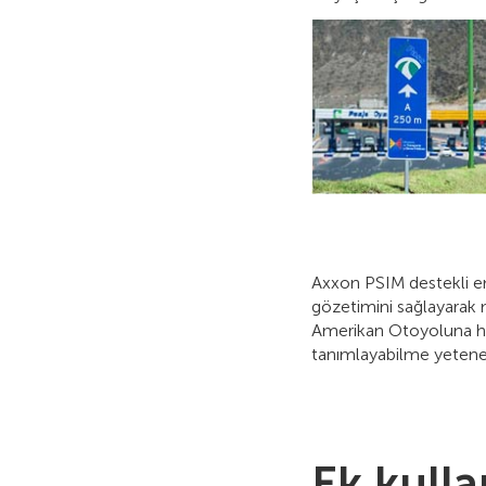
Axxon PSIM destekli ent
gözetimini sağlayarak m
Amerikan Otoyoluna hizm
tanımlayabilme yetene
Ek kullan