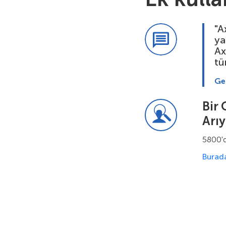
"A
ya
Ax
tü
Ge
Bir 
Arı
5800'd
Burada