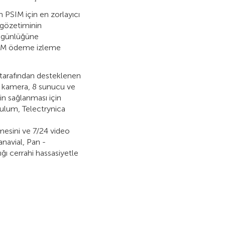
n PSIM için en zorlayıcı
 gözetiminin
y günlüğüne
SIM ödeme izleme
 tarafından desteklenen
72 kamera, 8 sunucu ve
in sağlanması için
ulum, Telectrуnica
mesini ve 7/24 video
anavial, Pan -
ğı cerrahi hassasiyetle