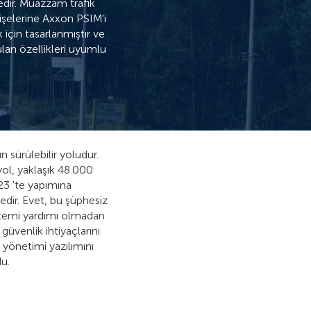
edir. Muazzam trafik
gişelerine Axxon PSIM'i
için tasarlanmıştır ve
yulan özellikleri uyumlu
sürülebilir yoludur.
ol, yaklaşık 48.000
23 'te yapımına
dir. Evet, bu şüphesiz
istemi yardımı olmadan
üvenlik ihtiyaçlarını
 yönetimi yazılımını
du.