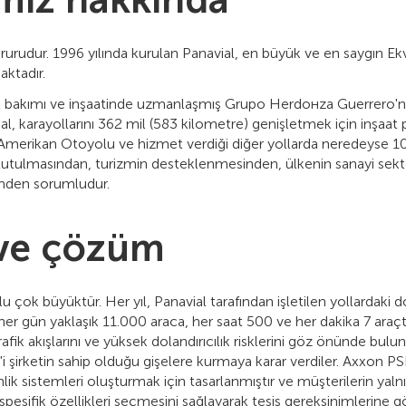
miz hakkında
urudur. 1996 yılında kurulan Panavial, en büyük ve en saygın Ekva
ktadır.
ol bakımı ve inşaatinde uzmanlaşmış Grupo Herdoнza Guerrero'nu
al, karayollarını 362 mil (583 kilometre) genişletmek için inşaat p
merikan Otoyolu ve hizmet verdiği diğer yollarda neredeyse 10 yı
lmasından, turizmin desteklenmesinden, ülkenin sanayi sektö
sinden sorumludur.
ve çözüm
 çok büyüktür. Her yıl, Panavial tarafından işletilen yollardaki
er gün yaklaşık 11.000 araca, her saat 500 ve her dakika 7 araçta
afik akışlarını ve yüksek dolandırıcılık risklerini göz önünde bul
'i şirketin sahip olduğu gişelere kurmaya karar verdiler. Axxon PS
lik sistemleri oluşturmak için tasarlanmıştır ve müşterilerin yaln
 spesifik özellikleri seçmesini sağlayarak tesis gereksinimlerine gör