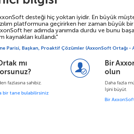
xxonSoft desteği hiç yoktan iyidir. En büyük müşter
zılım platformuna geçirirken her zaman büyük bir 
xonSoft her adımda yanımda durdu ve bunu başarıl
m kaynakları kullandı."
ne Parisi, Başkan, Proaktif Çözümler (AxxonSoft Ortağı - 
Ortak mı
Bir Axxo
yorsunuz?
olun
en fazlasına sahibiz.
Daha fazla müşt
İşini büyüt.
 bir tane bulabilirsiniz
Bir AxxonSof