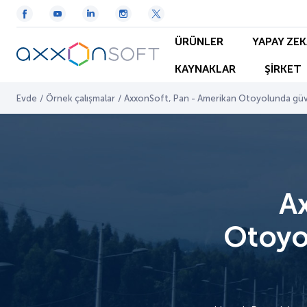
ÜRÜNLER
YAPAY ZEK
KAYNAKLAR
ŞİRKET
Evde
/
Örnek çalışmalar
/
AxxonSoft, Pan - Amerikan Otoyolunda güve
A
Otoyo