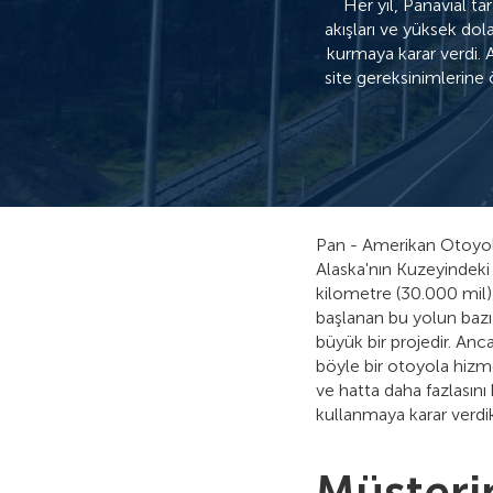
Her yıl, Panavial t
akışları ve yüksek dol
kurmaya karar verdi. 
site gereksinimlerine ö
Pan - Amerikan Otoyolu
Alaska'nın Kuzeyindek
kilometre (30.000 mil)
başlanan bu yolun bazı
büyük bir projedir. An
böyle bir otoyola hizme
ve hatta daha fazlasını
kullanmaya karar verdik