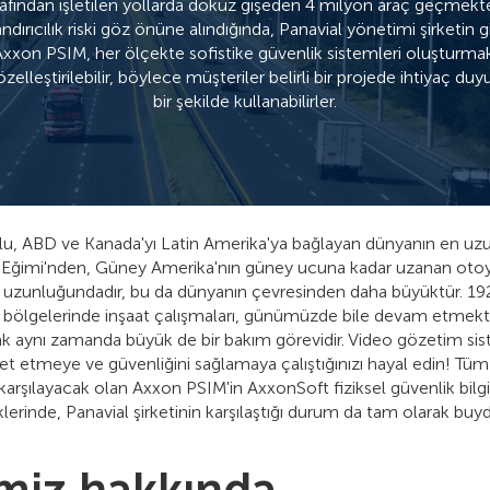
arafından işletilen yollarda dokuz gişeden 4 milyon araç geçmekt
andırıcılık riski göz önüne alındığında, Panavial yönetimi şirketin 
Axxon PSIM, her ölçekte sofistike güvenlik sistemleri oluşturmak 
zelleştirilebilir, böylece müşteriler belirli bir projede ihtiyaç du
bir şekilde kullanabilirler.
, ABD ve Kanada'yı Latin Amerika'ya bağlayan dünyanın en uzun 
i Eğimi'nden, Güney Amerika'nın güney ucuna kadar uzanan otoy
 uzunluğundadır, bu da dünyanın çevresinden daha büyüktür. 19
 bölgelerinde inşaat çalışmaları, günümüzde bile devam etmekte
cak aynı zamanda büyük de bir bakım görevidir. Video gözetim s
t etmeye ve güvenliğini sağlamaya çalıştığınızı hayal edin! Tüm g
 karşılayacak olan Axxon PSIM'in AxxonSoft fiziksel güvenlik bilgi
lerinde, Panavial şirketinin karşılaştığı durum da tam olarak buy