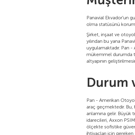
Müşteri
Panavial Ekvador'un gur
olma statüsünü koruma
Şirket, inşaat ve otoy
yılından bu yana Panavi
uygulamaktadır. Pan - A
mükemmel durumda tutu
altyapının geliştirilme
Durum 
Pan - Amerikan Otoyolu
araç geçmektedir. Bu, h
anlamına gelir. Büyük tr
idarecileri, Axxon PSIM
ölçekte sofistike güven
ihtiyaçları için gereken