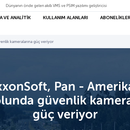
Dünyanın önde gelen akıllı VMS ve PSIM yazılımı geliştiricisi
A VE ANALİTİK
KULLANIM ALANLARI
ABONELİKLER
nlik kameralarına güç veriyor
xxonSoft, Pan - Amerik
lunda güvenlik kamera
güç veriyor