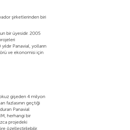
dor şirketlerinden biri
n bir üyesidir. 2005
rojeleri
ldır Panavial, yolların
rü ve ekonomisi için
 dokuz gişeden 4 milyon
n fazlasının geçtiği
unduran Panavial
IM, herhangi bir
ızca projedeki
e özelleştirilebilir.