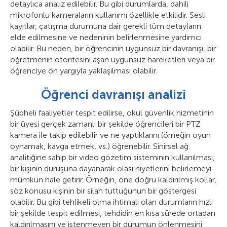
detaylıca analiz edilebilir. Bu gibi durumlarda, dahili
mikrofonlu kameraların kullanımı özellikle etkilidir. Sesli
kayıtlar, çatışma durumuna dair gerekli tüm detayların
elde edilmesine ve nedeninin belirlenmesine yardımcı
olabilir. Bu neden, bir öğrencinin uygunsuz bir davranışı, bir
öğretmenin otoritesini aşan uygunsuz hareketleri veya bir
öğrenciye ön yargıyla yaklaşılması olabilir.
Öğrenci davranışı analizi
Şüpheli faaliyetler tespit edilirse, okul güvenlik hizmetinin
bir üyesi gerçek zamanlı bir şekilde öğrencileri bir PTZ
kamera ile takip edilebilir ve ne yaptıklarını (örneğin oyun
oynamak, kavga etmek, vs.) öğrenebilir. Sinirsel ağ
analitiğine sahip bir video gözetim sisteminin kullanılması,
bir kişinin duruşuna dayanarak olası niyetlerini belirlemeyi
mümkün hale getirir. Örneğin, öne doğru kaldırılmış kollar,
söz konusu kişinin bir silah tuttuğunun bir göstergesi
olabilir. Bu gibi tehlikeli olma ihtimali olan durumların hızlı
bir şekilde tespit edilmesi, tehdidin en kısa sürede ortadan
kaldırılmasını ve istenmeyen bir durumun önlenmesini