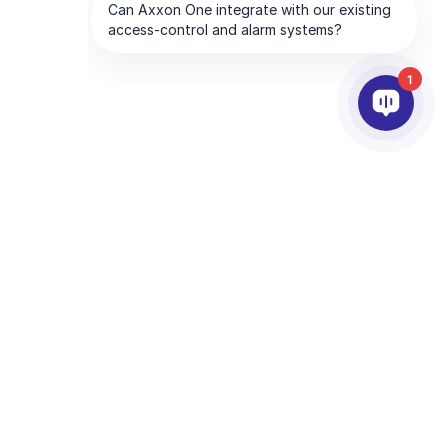
1
ABONELİKLERİMİZ
ŞİRKET
Abonelere Özel Hizmetler
AxxonSoft Hakkında
Abone Bulun
Bize Ulaşın
Abone Ol
Uluslararası Ofisler
Teknoloji Abonelikleri
CHA and the Google
Privacy Policy
and
Terms of Service
apply.