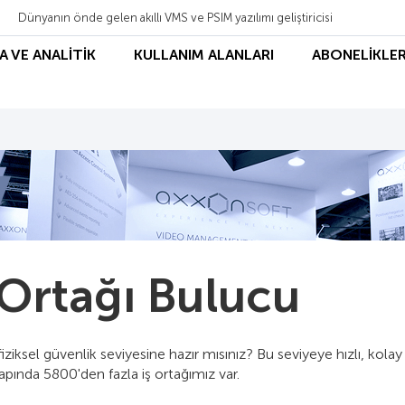
Dünyanın önde gelen akıllı VMS ve PSIM yazılımı geliştiricisi
A VE ANALİTİK
KULLANIM ALANLARI
ABONELİKLER
 Ortağı Bulucu
 fiziksel güvenlik seviyesine hazır mısınız? Bu seviyeye hızlı, ko
pında 5800'den fazla iş ortağımız var.