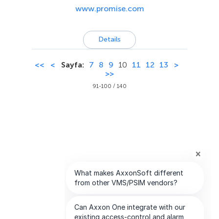
www.promise.com
Details
<<
<
Sayfa:
7
8
9
10
11
12
13
>
>>
91-100 / 140