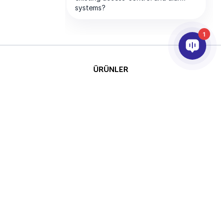
1
ÜRÜNLER
YAPAY ZEKA VE ANALİTİK
ENTEGRASYON
DESTEK
ABONELİKLERİMİZ
ŞİRKET
Telif
This site is protected by reCAPTCHA
Hakkı © 2026 AxxonSoft.
and the Google
Privacy Policy
and
Tüm hakları saklıdır.
Terms of Service
apply.
Gizlilik Politikası
Süre