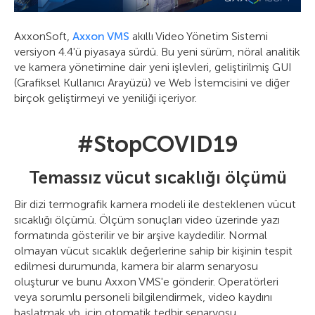
AxxonSoft,
Axxon VMS
akıllı Video Yönetim Sistemi
versiyon 4.4'ü piyasaya sürdü. Bu yeni sürüm, nöral analitik
ve kamera yönetimine dair yeni işlevleri, geliştirilmiş GUI
(Grafiksel Kullanıcı Arayüzü) ve Web İstemcisini ve diğer
birçok geliştirmeyi ve yeniliği içeriyor.
#StopCOVID19
Temassız vücut sıcaklığı ölçümü
Bir dizi termografik kamera modeli ile desteklenen vücut
sıcaklığı ölçümü. Ölçüm sonuçları video üzerinde yazı
formatında gösterilir ve bir arşive kaydedilir. Normal
olmayan vücut sıcaklık değerlerine sahip bir kişinin tespit
edilmesi durumunda, kamera bir alarm senaryosu
oluşturur ve bunu Axxon VMS'e gönderir. Operatörleri
veya sorumlu personeli bilgilendirmek, video kaydını
başlatmak vb. için otomatik tedbir senaryosu