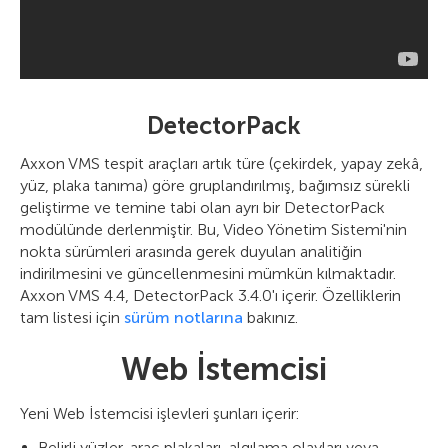
DetectorPack
Axxon VMS tespit araçları artık türe (çekirdek, yapay zekâ,
yüz, plaka tanıma) göre gruplandırılmış, bağımsız sürekli
geliştirme ve temine tabi olan ayrı bir DetectorPack
modülünde derlenmiştir. Bu, Video Yönetim Sistemi'nin
nokta sürümleri arasında gerek duyulan analitiğin
indirilmesini ve güncellenmesini mümkün kılmaktadır.
Axxon VMS 4.4, DetectorPack 3.4.0'ı içerir. Özelliklerin
tam listesi için
sürüm notlarına
bakınız.
Web İstemcisi
Yeni Web İstemcisi işlevleri şunları içerir:
Belirli yüzler, araç plakaları, algılama olayları veya