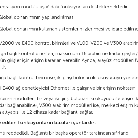
egrasyon modülü aşağıdaki fonksiyonları desteklemektedir:
lobal donanımının yapılandırılması
lobal donanımını kullanan sistemlerin izlenmesi ve idare edilme
2000 ve E400 kontrol birimleri ve V100, V200 ve V300 arabirim 
a bağlı kontrol birimleri, maksimum 16 arabirime kadar girişler/
n girişler için erişim kararları verebilir. Ayrıca, arayüz modülleri (
ir.
a bağlı kontrol birimi ise, iki girişi bulunan iki okuyucuyu yöneteb
şli E400 ağ denetleyicisi Ethernet ile çalışır ve bir erişim noktasını
birim modülleri, bir veya iki girişi bulunan iki okuyucu ile erişi
adar bağlanabilirler, V300 arabirim modülleri ise, merkezi erişim
altyapısı ile 12 cihaza kadar bağlantı sağlar.
 edilen fonksiyonların bazıları şunlardır:
tı reddedildi, Bağlantı bir başka operatör tarafından sıfırlandı