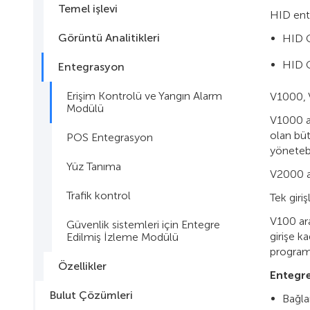
Temel işlevi
HID ent
Görüntü Analitikleri
HID G
HID G
Entegrasyon
Erişim Kontrolü ve Yangın Alarm
V1000, V
Modülü
V1000 ağ
olan bütü
POS Entegrasyon
yönetebil
Yüz Tanıma
V2000 ağ
Trafik kontrol
Tek giri
V100 ara
Güvenlik sistemleri için Entegre
girişe k
Edilmiş İzleme Modülü
program 
Özellikler
Entegre
Bulut Çözümleri
Bağlan