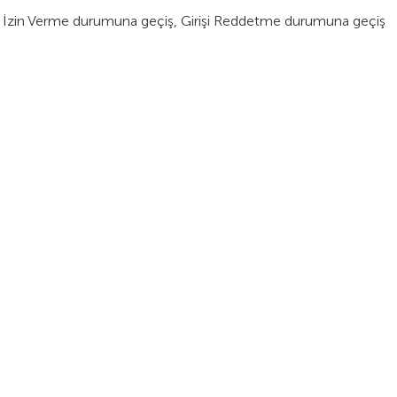
e İzin Verme durumuna geçiş, Girişi Reddetme durumuna geçiş
İK
ENTEGRASYON
DESTEK