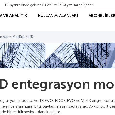
Dünyanın önde gelen akıllı VMS ve PSIM yazılımı geliştiricisi
A VE ANALİTİK
KULLANIM ALANLARI
ABONELİKLER
gın Alarm Modülü
/
HID
D entegrasyon mo
egrasyon modülü; VertX EVO, EDGE EVO ve VertX erişim kontrol p
mlerin ve alarmların bilgi paylaşılmasını sağlayarak, AxxonSoft des
de birleştirilmesine olanak sağlar.