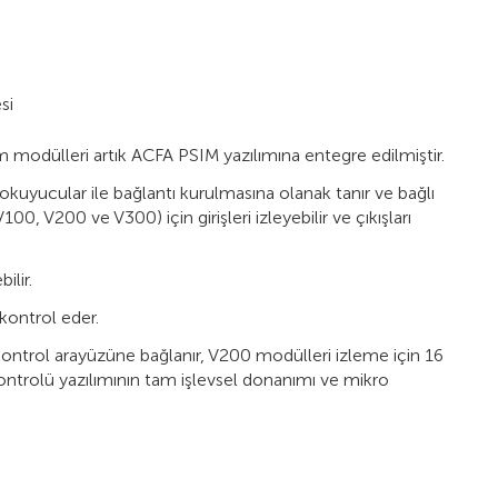
si
modülleri artık ACFA PSIM yazılımına entegre edilmiştir.
okuyucular ile bağlantı kurulmasına olanak tanır ve bağlı
V100, V200 ve V300) için girişleri izleyebilir ve çıkışları
ilir.
 kontrol eder.
m kontrol arayüzüne bağlanır, V200 modülleri izleme için 16
 kontrolü yazılımının tam işlevsel donanımı ve mikro