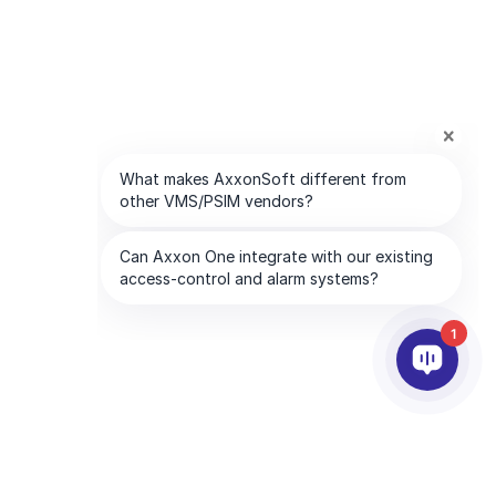
1
ABONELİKLERİMİZ
ŞİRKET