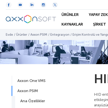
ÜRÜNLER
YAPAY ZEK
KAYNAKLAR
ŞİRKET
Evde
/
Ürünler
/
Axxon PSIM
/
Entegrasyon
/
Erişim Kontrolü ve Yan
HI
Axxon One VMS
Axxon PSIM
HID ent
etkileşi
Ana Özellikler
arayüzün