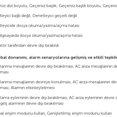
siz dizi boyutu, Geçersiz başlık, Geçersiz başlık boyutu, Geçers
leyici bağlı değil, Denetleyici geçerli değil
leyicide dosya okuma/yazma/açma hatası
ilgisayarda dosya okuma/yazma/açma hatası
ör tarafından devre dışı bırakıldı
bal donanımı, alarm senaryolarına gelişmiş ve etkili tepkil
anma mesajlarının devre dışı bırakılması, AC arıza mesajlarının devr
lması
lanma mesajlarının devreye konulması, AC arıza mesajlarının dev
ması, Alarmın etkinleştirilmesi
ama eyleminin devre dışı bırakılması, AC arıza eyleminin devre dışı
giriş alarmının devre dışı bırakılması
l erişim modunu kullan, Genişletilmiş erişim modunu kullan