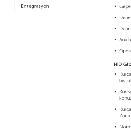
Entegrasyon
Geçer
Denet
Denet
Ana b
Operat
HID Glo
Kurcal
bırakı
Kurca
konul
Kurcal
Zorla 
Norma