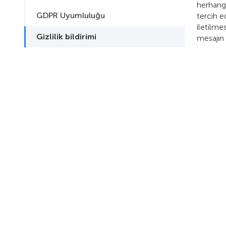
herhangi
GDPR Uyumluluğu
tercih e
iletilme
Gizlilik bildirimi
mesajın 