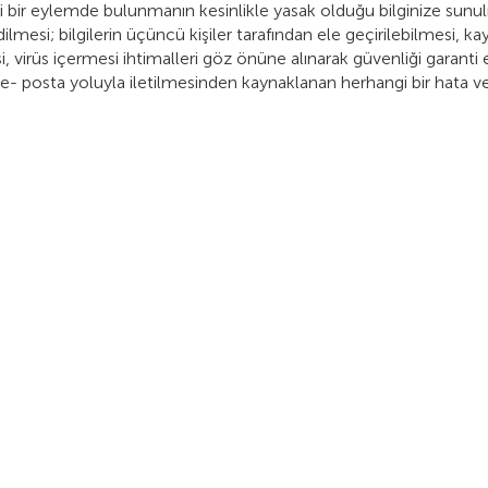
 bir eylemde bulunmanın kesinlikle yasak olduğu bilginize sunu
dilmesi; bilgilerin üçüncü kişiler tarafından ele geçirilebilmesi, 
si, virüs içermesi ihtimalleri göz önüne alınarak güvenliği garan
e- posta yoluyla iletilmesinden kaynaklanan herhangi bir hata v